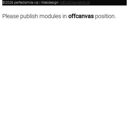
©2026 perfectsmile.vip | Webdesign:
MENSCHundMAUS
Please publish modules in
offcanvas
position.